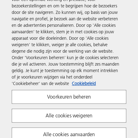
bezoekerstellingen en om te begrijpen hoe de bezoekers
door de site navigeren. Zo kunnen wij, op basis van jouw
Producten en services
navigatie en profiel, je bezoek aan de website verbeteren
en de advertenties personaliseren. Door op 'Alle cookies
aanvaarden' te klikken, stem je in met cookies op jouw
Support en contact
apparaat voor die doeleinden. Door op 'Alle cookies
weigeren' te klikken, weiger je alle cookies, behalve
degene die nodig zijn voor de werking van de website.
Inspiratie
Onder 'Voorkeuren beheren' kun je de cookies selecteren
die je wil activeren. Jouw toestemming blijft zes maanden
geldig. Je kunt je toestemming op elk moment intrekken
Volg Ricoh
of je voorkeuren wijzigen via het onderdeel
'Cookiebeheer' van de website
Cookiebeleid
Voorkeuren beheren
Alle cookies weigeren
Privacyverklaring
Algemene voorwaarden
Alle cookies aanvaarden
Cookiebeleid
Algemene voorwaarden website