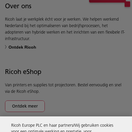
Over ons
Ricoh laat je werkplek écht voor je werken. We helpen werkend
Nederland bij het optimaliseren van bedrijfsprocessen, het
adopteren van hybride werken en het inrichten van een flexibele IT-
infrastructuur.
Ontdek Ricoh
Ricoh eShop
Van printers en supplies tot projectoren. Bestel eenvoudig en snel
via de Ricoh eShop.
Ontdek meer
Ricoh Europe PLC en haar partners/Wij gebruiken cookies
Business Solutions
voor een optimale werking en prestatie, voor