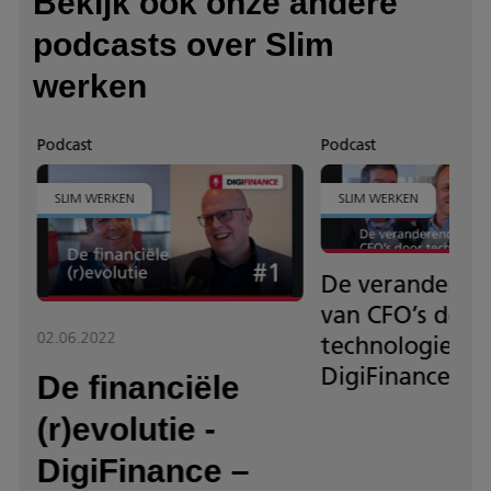
Bekijk ook onze andere
podcasts over Slim
werken
Podcast
Podcast
SLIM WERKEN
SLIM WERKEN
De veranderend
van CFO’s door
02.06.2022
technologie -
DigiFinance – 
De financiële
(r)evolutie -
DigiFinance –