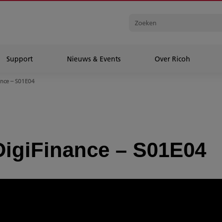
Support
Nieuws & Events
Over Ricoh
nance – S01E04
 DigiFinance – S01E04