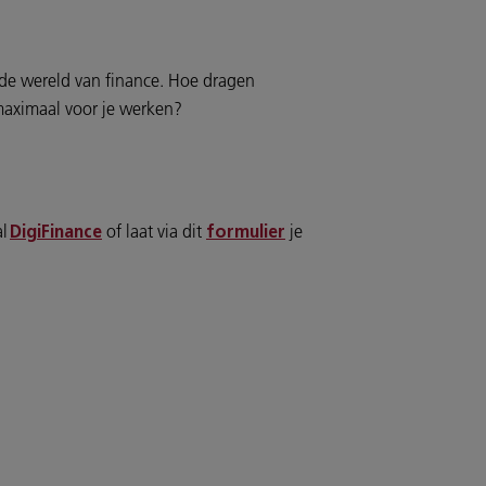
nde wereld van finance. Hoe dragen
e maximaal voor je werken?
al
of laat via dit
je
DigiFinance
formulier