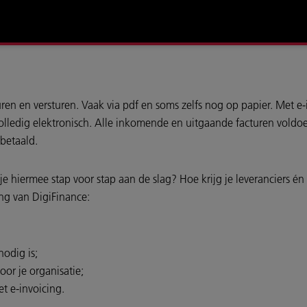
 en versturen. Vaak via pdf en soms zelfs nog op papier. Met e-invo
volledig elektronisch. Alle inkomende en uitgaande facturen vold
)betaald.
e hiermee stap voor stap aan de slag? Hoe krijg je leveranciers én
ng van DigiFinance:
nodig is;
oor je organisatie;
t e-invoicing.