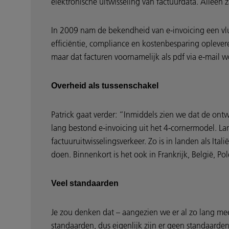
elektronische uitwisseling van factuurdata. Alleen z
In 2009 nam de bekendheid van e-invoicing een vl
efficiëntie, compliance en kostenbesparing oplever
maar dat facturen voornamelijk als pdf via e-mail w
Overheid als tussenschakel
Patrick gaat verder: “Inmiddels zien we dat de ont
lang bestond e-invoicing uit het 4-cornermodel. La
factuuruitwisselingsverkeer. Zo is in landen als Ita
doen. Binnenkort is het ook in Frankrijk, België, P
Veel standaarden
Je zou denken dat – aangezien we er al zo lang mee b
standaarden, dus eigenlijk zijn er geen standaarden