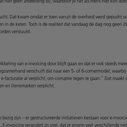
at hier geen afbeelding bij, waardoor je het als mens niet kon leze
ucht. Dat kwam omdat er toen vanuit de overheid werd gepusht om
en in de keten. Toch is de realiteit dat vandaag de dag nog geen 2
orden verstuurd.
wikkeling van e-invoicing door blijft gaan en dat er ook steeds m
ngzamerhand verschuift dat naar een 5- of 6-cornermodel, waarbij 
lië e-facturatie al verplicht, om corruptie tegen te gaan.” Dat maa
olen en Denemarken verplicht.
ezig zijn – er gestructureerde initiatieven bestaan voor e-invoicin
. E-invoicing verandert zo snel, dat er enorm veel verschillende n