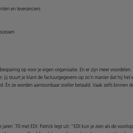
anten en leveranciers
ocessen
tenbesparing op voor je eigen organisatie. En er zijn meer voordele
ice: jij stuurt je klant de factuurgegevens op zo’n manier dat hij h
. Én ze worden aantoonbaar sneller betaald. Vaak zelfs binnen d
jaren ’70 met EDI. Patrick legt uit: “EDI kun je zien als de voorlo