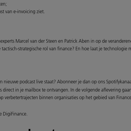
ten;
t van e-invoicing ziet.
 experts Marcel van der Steen en Patrick Aben in op de verandere
e tactisch-strategische rol van finance? En hoe laat je technologi
n nieuwe podcast live staat? Abonneer je dan op ons Spotifykana
direct in je mailbox te ontvangen. In de volgende aflevering gaan
 op verbetertrajecten binnen organisaties op het gebied van Finance
e DigiFinance.