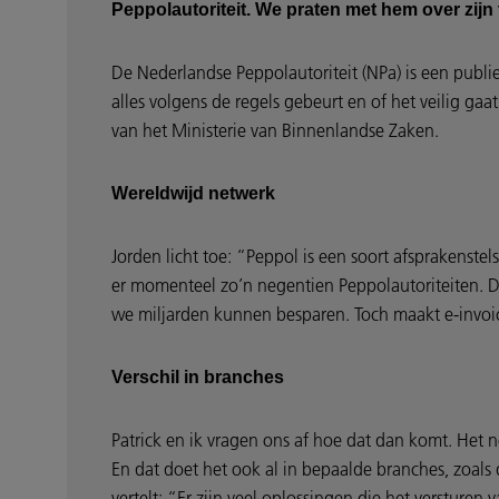
Peppolautoriteit. We praten met hem over zijn 
De Nederlandse Peppolautoriteit (NPa) is een publie
alles volgens de regels gebeurt en of het veilig ga
van het Ministerie van Binnenlandse Zaken.
Wereldwijd netwerk
Jorden licht toe: “Peppol is een soort afsprakenste
er momenteel zo’n negentien Peppolautoriteiten. D
we miljarden kunnen besparen. Toch maakt e-invoic
Verschil in branches
Patrick en ik vragen ons af hoe dat dan komt. Het ne
En dat doet het ook al in bepaalde branches, zoals
vertelt: “Er zijn veel oplossingen die het versturen