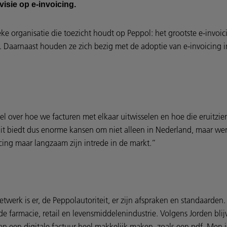
visie op e-invoicing.
ke organisatie die toezicht houdt op Peppol: het grootste e-invoici
at. Daarnaast houden ze zich bezig met de adoptie van e-invoicing 
lsel over hoe we facturen met elkaar uitwisselen en hoe die eruitzi
it biedt dus enorme kansen om niet alleen in Nederland, maar wer
ing maar langzaam zijn intrede in de markt.”
twerk is er, de Peppolautoriteit, er zijn afspraken en standaarden.
 de farmacie, retail en levensmiddelenindustrie. Volgens Jorden bl
 van een digitale factuur heel makkelijk maken, zoals een pdf. Men i