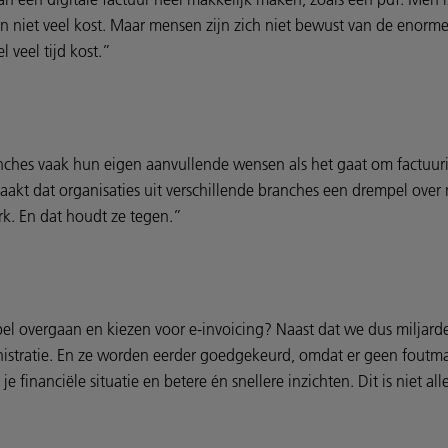
n niet veel kost. Maar mensen zijn zich niet bewust van de enor
l veel tijd kost.”
ches vaak hun eigen aanvullende wensen als het gaat om factuurinf
aakt dat organisaties uit verschillende branches een drempel ov
k. En dat houdt ze tegen.”
el overgaan en kiezen voor e-invoicing? Naast dat we dus miljarde
nistratie. En ze worden eerder goedgekeurd, omdat er geen foutmarg
 je financiële situatie en betere én snellere inzichten. Dit is niet a