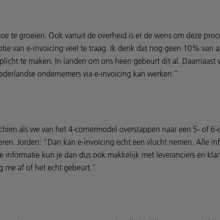
rtoe te groeien. Ook vanuit de overheid is er de wens om deze pr
tie van e-invoicing veel te traag. Ik denk dat nog geen 10% van a
licht te maken. In landen om ons heen gebeurt dit al. Daarnaast 
Nederlandse ondernemers via e-invoicing kan werken.”
chien als we van het 4-cornermodel overstappen naar een 5- of 6
en. Jorden: “Dan kan e-invoicing echt een vlucht nemen. Alle inf
e informatie kun je dan dus ook makkelijk met leveranciers en klant
 me af of het echt gebeurt.”