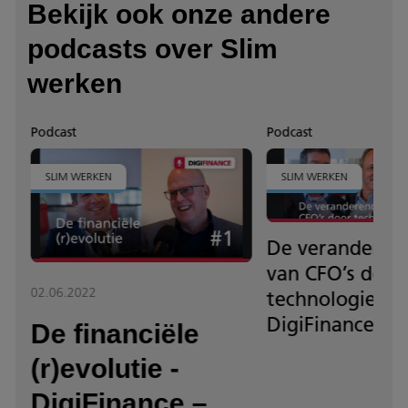
Bekijk ook onze andere
podcasts over Slim
werken
Podcast
Podcast
SLIM WERKEN
SLIM WERKEN
De veranderend
van CFO’s door
02.06.2022
technologie -
DigiFinance – 
De financiële
(r)evolutie -
DigiFinance –