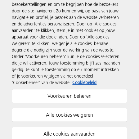
bezoekerstellingen en om te begrijpen hoe de bezoekers
door de site navigeren. Zo kunnen wij, op basis van jouw
Producten en services
navigatie en profiel, je bezoek aan de website verbeteren
en de advertenties personaliseren. Door op 'Alle cookies
aanvaarden' te klikken, stem je in met cookies op jouw
Support en contact
apparaat voor die doeleinden. Door op 'Alle cookies
weigeren' te klikken, weiger je alle cookies, behalve
degene die nodig zijn voor de werking van de website.
Inspiratie
Onder 'Voorkeuren beheren' kun je de cookies selecteren
die je wil activeren. Jouw toestemming blijft zes maanden
geldig. Je kunt je toestemming op elk moment intrekken
Volg Ricoh
of je voorkeuren wijzigen via het onderdeel
'Cookiebeheer' van de website
Cookiebeleid
Voorkeuren beheren
Alle cookies weigeren
Privacyverklaring
Algemene voorwaarden
Alle cookies aanvaarden
Cookiebeleid
Algemene voorwaarden website