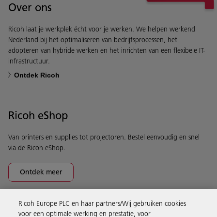
Over ons
Ricoh laat je werkplek écht voor je werken. We helpen werkend
Nederland bij het optimaliseren van bedrijfsprocessen, het
adopteren van hybride werken en het inrichten van een flexibele IT-
infrastructuur.
Ontdek Ricoh
Ricoh eShop
Van printers en supplies tot projectoren. Bestel eenvoudig en snel
via de Ricoh eShop.
Ontdek meer
Ricoh Europe PLC en haar partners/Wij gebruiken cookies
Business Solutions
voor een optimale werking en prestatie, voor