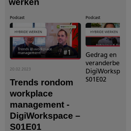
werken
Podcast
Podcast
HYBRIDE WERKEN
HYBRIDE WERKEN
Gedrag en
veranderbereid
20.02.2023
DigiWorkspace
7
S01E02
Trends rondom
workplace
management -
DigiWorkspace –
S01E01