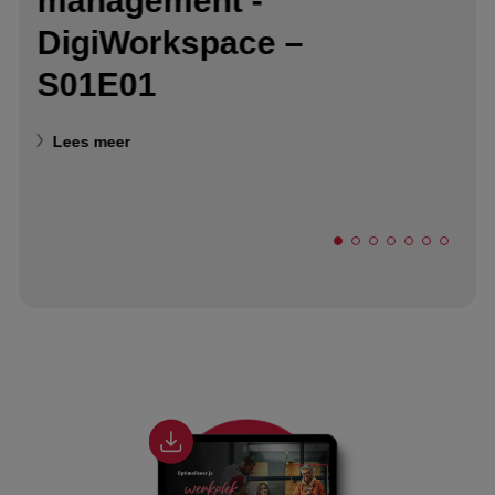
management -
DigiWorkspace –
S01E01
Lees meer