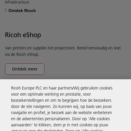
infrastructuur.
Ontdek Ricoh
Ricoh eShop
Van printers en supplies tot projectoren. Bestel eenvoudig en snel
via de Ricoh eShop.
Ontdek meer
Ricoh Europe PLC en haar partners/Wij gebruiken cookies
Business Solutions
voor een optimale werking en prestatie, voor
bezoekerstellingen en om te begrijpen hoe de bezoekers
door de site navigeren. Zo kunnen wij, op basis van jouw
Producten en services
navigatie en profiel, je bezoek aan de website verbeteren
en de advertenties personaliseren. Door op 'Alle cookies
aanvaarden' te klikken, stem je in met cookies op jouw
Support en contact