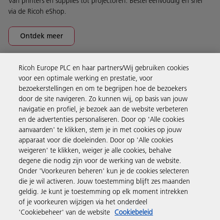
Van printers en supplies tot projectoren. Bestel eenvoudig en snel
via de Ricoh eShop.
Ontdek meer
Ricoh Europe PLC en haar partners/Wij gebruiken cookies
Business Solutions
voor een optimale werking en prestatie, voor
bezoekerstellingen en om te begrijpen hoe de bezoekers
door de site navigeren. Zo kunnen wij, op basis van jouw
Producten en services
navigatie en profiel, je bezoek aan de website verbeteren
en de advertenties personaliseren. Door op 'Alle cookies
aanvaarden' te klikken, stem je in met cookies op jouw
Support en contact
apparaat voor die doeleinden. Door op 'Alle cookies
weigeren' te klikken, weiger je alle cookies, behalve
degene die nodig zijn voor de werking van de website.
Inspiratie
Onder 'Voorkeuren beheren' kun je de cookies selecteren
die je wil activeren. Jouw toestemming blijft zes maanden
geldig. Je kunt je toestemming op elk moment intrekken
Volg Ricoh
of je voorkeuren wijzigen via het onderdeel
'Cookiebeheer' van de website
Cookiebeleid