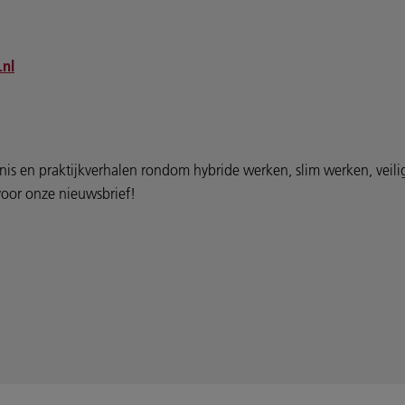
.nl
nis en praktijkverhalen rondom hybride werken, slim werken, veil
n voor onze nieuwsbrief!