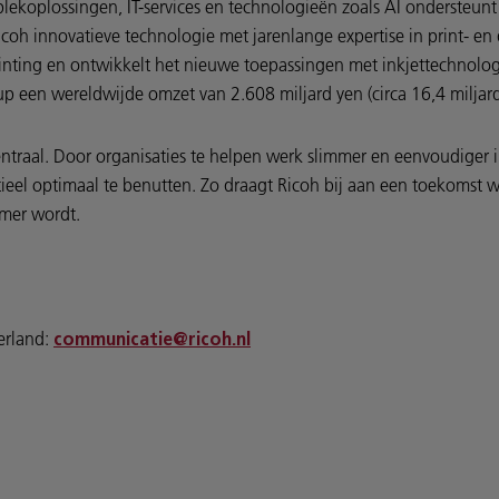
lekoplossingen, IT-services en technologieën zoals AI ondersteunt 
icoh innovatieve technologie met jarenlange expertise in print- e
printing en ontwikkelt het nieuwe toepassingen met inkjettechnolog
 een wereldwijde omzet van 2.608 miljard yen (circa 16,4 miljar
centraal. Door organisaties te helpen werk slimmer en eenvoudiger 
tieel optimaal te benutten. Zo draagt Ricoh bij aan een toekomst w
amer wordt.
erland:
communicatie@ricoh.nl