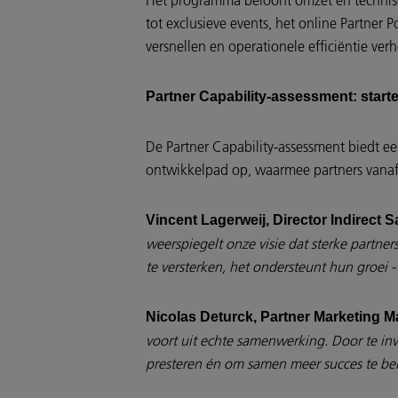
Het programma beloont omzet én technische
tot exclusieve events, het online Partne
versnellen en operationele efficiëntie ve
Partner Capability-assessment: starte
De Partner Capability-assessment biedt een
ontwikkelpad op, waarmee partners vanaf
Vincent Lagerweij, Director Indirect S
weerspiegelt onze visie dat sterke partn
te versterken, het ondersteunt hun groei 
Nicolas Deturck, Partner Marketing M
voort uit echte samenwerking. Door te in
presteren én om samen meer succes te be