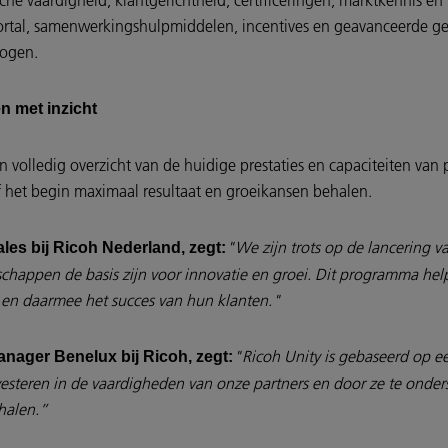
 vaardigheid, klantgerichtheid, certificeringen, marktkennis en m
r Portal, samenwerkingshulpmiddelen, incentives en geavanceerde 
rhogen.
n met inzicht
 volledig overzicht van de huidige prestaties en capaciteiten van p
 het begin maximaal resultaat en groeikansen behalen.
"We zijn trots op de lancering 
ales bij Ricoh Nederland, zegt:
erschappen de basis zijn voor innovatie en groei. Dit programma h
- en daarmee het succes van hun klanten."
"Ricoh Unity is gebaseerd op e
anager Benelux bij Ricoh, zegt:
vesteren in de vaardigheden van onze partners en door ze te onde
halen.”