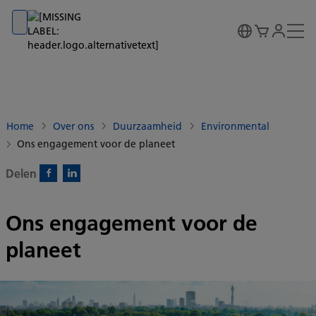
Go to banner
Go to content
Go to footer
Home
Over ons
Duurzaamheid
Environmental
Ons engagement voor de planeet
Delen
Facebook)
Linkedin)
Ons engagement voor de
planeet