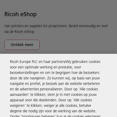
Ricoh eShop
Van printers en supplies tot projectoren. Bestel eenvoudig en snel
via de Ricoh eShop.
Ontdek meer
Ricoh Europe PLC en haar partners/Wij gebruiken cookies
Business Solutions
voor een optimale werking en prestatie, voor
bezoekerstellingen en om te begrijpen hoe de bezoekers
door de site navigeren. Zo kunnen wij, op basis van jouw
Producten en services
navigatie en profiel, je bezoek aan de website verbeteren
en de advertenties personaliseren. Door op 'Alle cookies
aanvaarden' te klikken, stem je in met cookies op jouw
Support en contact
apparaat voor die doeleinden. Door op 'Alle cookies
weigeren' te klikken, weiger je alle cookies, behalve
degene die nodig zijn voor de werking van de website.
Inspiratie
Onder 'Voorkeuren beheren' kun je de cookies selecteren