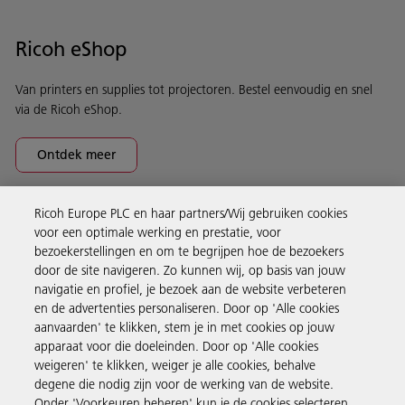
Ricoh eShop
Van printers en supplies tot projectoren. Bestel eenvoudig en snel
via de Ricoh eShop.
Ontdek meer
Ricoh Europe PLC en haar partners/Wij gebruiken cookies
Business Solutions
voor een optimale werking en prestatie, voor
bezoekerstellingen en om te begrijpen hoe de bezoekers
door de site navigeren. Zo kunnen wij, op basis van jouw
Producten en services
navigatie en profiel, je bezoek aan de website verbeteren
en de advertenties personaliseren. Door op 'Alle cookies
aanvaarden' te klikken, stem je in met cookies op jouw
Support en contact
apparaat voor die doeleinden. Door op 'Alle cookies
weigeren' te klikken, weiger je alle cookies, behalve
degene die nodig zijn voor de werking van de website.
Inspiratie
Onder 'Voorkeuren beheren' kun je de cookies selecteren