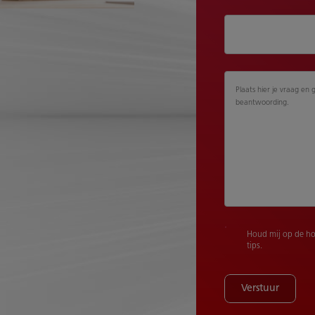
Plaats hier je vraag en 
beantwoording.
Houd mij op de ho
tips.
Verstuur