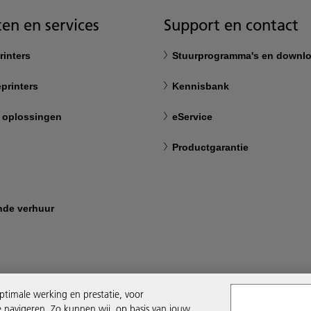
en en services
Support en contact
rinters
Stuurprogramma's en downl
printers
Kennisbank
 oplossingen
eService
Productgarantie
nde verhuur
ptimale werking en prestatie, voor
e navigeren. Zo kunnen wij, op basis van jouw