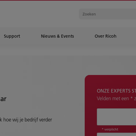
Support
Nieuws & Events
Over Ricoh
ONZE EXPERTS S
aar
Velden met een * zi
Hoe kunnen wij 
 hoe wij je bedrijf verder
* verplicht