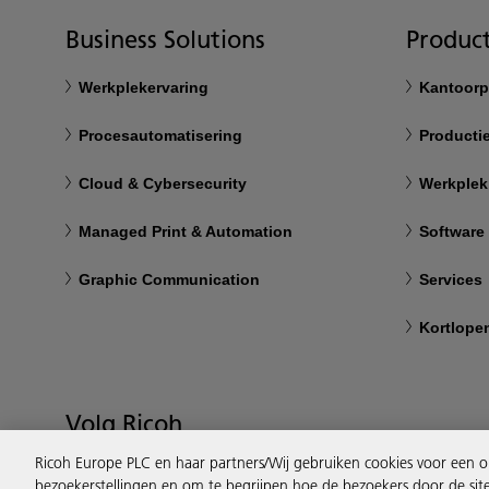
Business Solutions
Product
Werkplekervaring
Kantoorp
Procesautomatisering
Productie
Cloud & Cybersecurity
Werkplek
Managed Print & Automation
Software
Graphic Communication
Services
Kortlope
Volg Ricoh
Ricoh Europe PLC en haar partners/Wij gebruiken cookies voor een o
bezoekerstellingen en om te begrijpen hoe de bezoekers door de sit