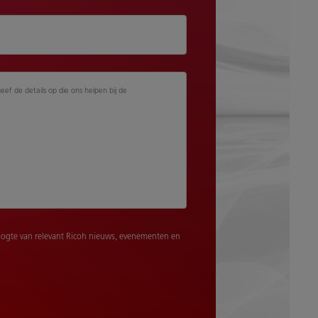
geef de details op die ons helpen bij de
ogte van relevant Ricoh nieuws, evenementen en