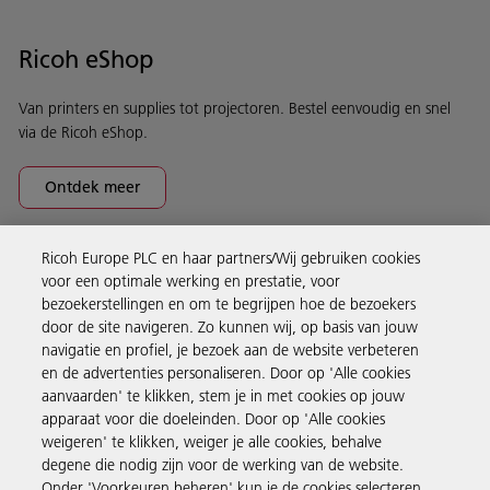
Ricoh eShop
Van printers en supplies tot projectoren. Bestel eenvoudig en snel
via de Ricoh eShop.
Ontdek meer
Ricoh Europe PLC en haar partners/Wij gebruiken cookies
Business Solutions
voor een optimale werking en prestatie, voor
bezoekerstellingen en om te begrijpen hoe de bezoekers
door de site navigeren. Zo kunnen wij, op basis van jouw
Producten en services
navigatie en profiel, je bezoek aan de website verbeteren
en de advertenties personaliseren. Door op 'Alle cookies
aanvaarden' te klikken, stem je in met cookies op jouw
Support en contact
apparaat voor die doeleinden. Door op 'Alle cookies
weigeren' te klikken, weiger je alle cookies, behalve
degene die nodig zijn voor de werking van de website.
Inspiratie
Onder 'Voorkeuren beheren' kun je de cookies selecteren