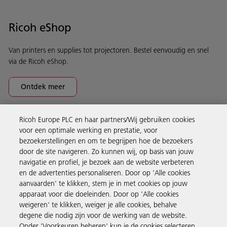
Ricoh eShop
Van printers en supplies tot projectoren. Bestel eenvoudig en snel
via de Ricoh eShop.
Ontdek meer
Ricoh Europe PLC en haar partners/Wij gebruiken cookies
Business Solutions
voor een optimale werking en prestatie, voor
bezoekerstellingen en om te begrijpen hoe de bezoekers
door de site navigeren. Zo kunnen wij, op basis van jouw
Producten en services
navigatie en profiel, je bezoek aan de website verbeteren
en de advertenties personaliseren. Door op 'Alle cookies
aanvaarden' te klikken, stem je in met cookies op jouw
Support en contact
apparaat voor die doeleinden. Door op 'Alle cookies
weigeren' te klikken, weiger je alle cookies, behalve
degene die nodig zijn voor de werking van de website.
Inspiratie
Onder 'Voorkeuren beheren' kun je de cookies selecteren