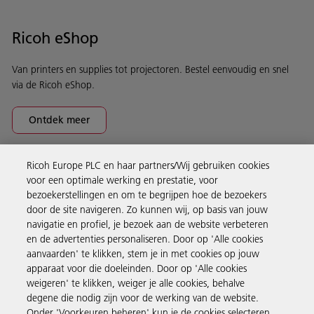
Ricoh eShop
Van printers en supplies tot projectoren. Bestel eenvoudig en snel
via de Ricoh eShop.
Ontdek meer
Ricoh Europe PLC en haar partners/Wij gebruiken cookies
Business Solutions
voor een optimale werking en prestatie, voor
bezoekerstellingen en om te begrijpen hoe de bezoekers
door de site navigeren. Zo kunnen wij, op basis van jouw
Producten en services
navigatie en profiel, je bezoek aan de website verbeteren
en de advertenties personaliseren. Door op 'Alle cookies
aanvaarden' te klikken, stem je in met cookies op jouw
Support en contact
apparaat voor die doeleinden. Door op 'Alle cookies
weigeren' te klikken, weiger je alle cookies, behalve
degene die nodig zijn voor de werking van de website.
Inspiratie
Onder 'Voorkeuren beheren' kun je de cookies selecteren