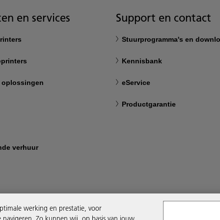
en en services
Support en contact
rinters
Stuurprogramma's en downl
printers
Kennisbank
 oplossingen
eService
Productgarantie
nde verhuur
ptimale werking en prestatie, voor
e navigeren. Zo kunnen wij, op basis van jouw