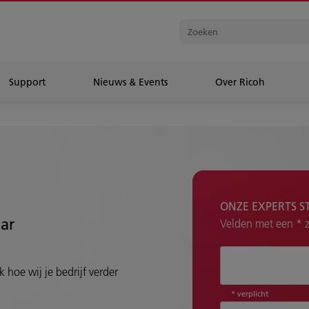
Support
Nieuws & Events
Over Ricoh
ONZE EXPERTS S
aar
Velden met een * zi
Hoe kunnen wij 
 hoe wij je bedrijf verder
* verplicht