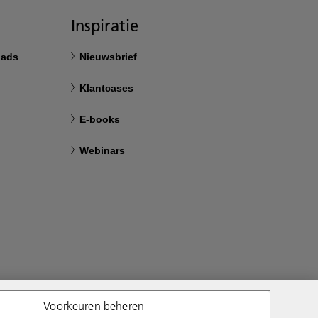
Inspiratie
oads
Nieuwsbrief
Klantcases
E-books
Webinars
Voorkeuren beheren