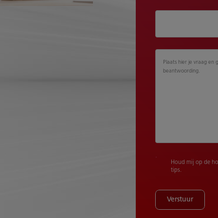
Plaats hier je vraag en 
beantwoording.
Houd mij op de ho
tips.
Verstuur