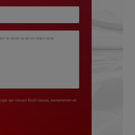
geef de details op die ons helpen bij de
ogte van relevant Ricoh nieuws, evenementen en