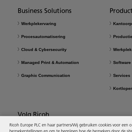
Business Solutions
Product
Werkplekervaring
Kantoorp
Procesautomatisering
Productie
Cloud & Cybersecurity
Werkplek
Managed Print & Automation
Software
Graphic Communication
Services
Kortlope
Volg Ricoh
Ricoh Europe PLC en haar partners/Wij gebruiken cookies voor een o
bezoekerstellingen en om te begrijpen hoe de bezoekers door de sit