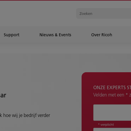
Support
Nieuws & Events
Over Ricoh
ONZE EXPERTS S
aar
Velden met een * zi
Hoe kunnen wij 
 hoe wij je bedrijf verder
* verplicht