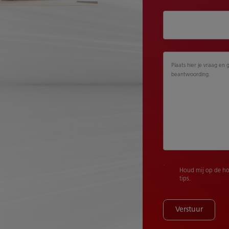
Plaats hier je vraag en 
beantwoording.
Houd mij op de ho
tips.
Verstuur