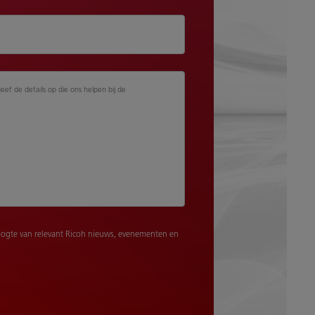
geef de details op die ons helpen bij de
ogte van relevant Ricoh nieuws, evenementen en