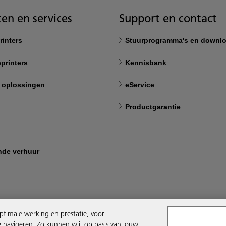
en en services
Support en contact
rinters
Stuurprogramma's en downl
printers
Kennisbank
 oplossingen
eService
Productgarantie
nde verhuur
ptimale werking en prestatie, voor
e navigeren. Zo kunnen wij, op basis van jouw