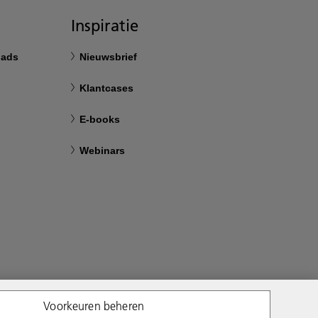
Inspiratie
oads
Nieuwsbrief
Klantcases
E-books
Webinars
Voorkeuren beheren