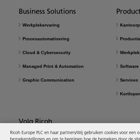
Business Solutions
Product
Werkplekervaring
Kantoorp
Procesautomatisering
Productie
Cloud & Cybersecurity
Werkplek
Managed Print & Automation
Software
Graphic Communication
Services
Kortlope
Volg Ricoh
Ricoh Europe PLC en haar partners/Wij gebruiken cookies voor een o
bezoekerstellingen en om te begrijpen hoe de bezoekers door de sit