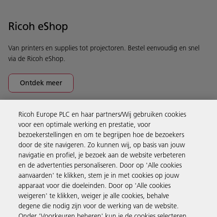
Ricoh eShop
Van printers en supplies tot projectoren. Bestel eenvoudig en snel
via de Ricoh eShop.
Ontdek meer
Ricoh Europe PLC en haar partners/Wij gebruiken cookies
Business Solutions
voor een optimale werking en prestatie, voor
bezoekerstellingen en om te begrijpen hoe de bezoekers
door de site navigeren. Zo kunnen wij, op basis van jouw
Producten en services
navigatie en profiel, je bezoek aan de website verbeteren
en de advertenties personaliseren. Door op 'Alle cookies
aanvaarden' te klikken, stem je in met cookies op jouw
Support en contact
apparaat voor die doeleinden. Door op 'Alle cookies
weigeren' te klikken, weiger je alle cookies, behalve
degene die nodig zijn voor de werking van de website.
Inspiratie
Onder 'Voorkeuren beheren' kun je de cookies selecteren