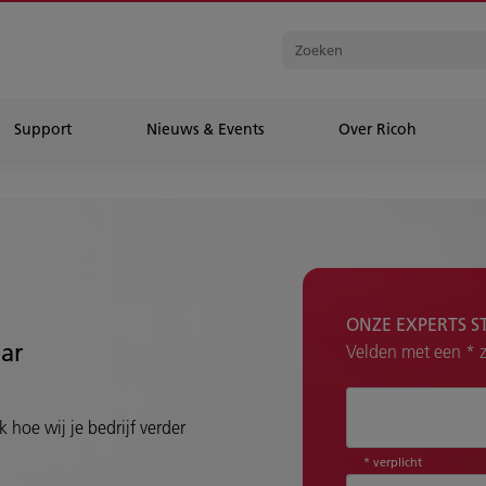
Support
Nieuws & Events
Over Ricoh
ONZE EXPERTS S
aar
Velden met een * zi
Hoe kunnen wij 
 hoe wij je bedrijf verder
* verplicht