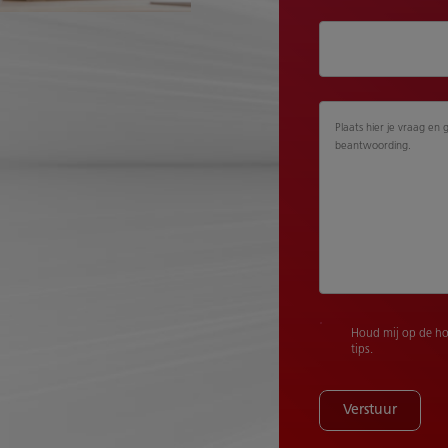
Plaats hier je vraag en 
beantwoording.
Houd mij op de ho
tips.
Verstuur