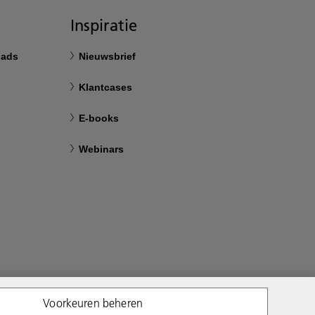
Inspiratie
oads
Nieuwsbrief
Klantcases
E-books
Webinars
Voorkeuren beheren