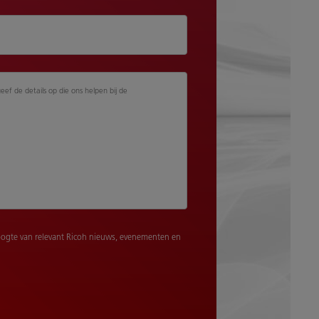
geef de details op die ons helpen bij de
ogte van relevant Ricoh nieuws, evenementen en