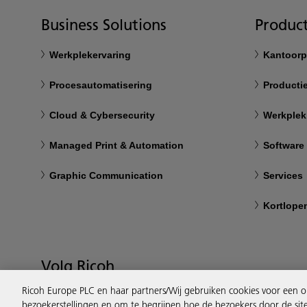
Business Solutions
Product
Werkplekervaring
Kantoorp
Procesautomatisering
Productie
Cloud & Cybersecurity
Werkplek
Managed Print & Automation
Software
Graphic Communication
Services
Kortlope
Volg Ricoh
Ricoh Europe PLC en haar partners/Wij gebruiken cookies voor een o
bezoekerstellingen en om te begrijpen hoe de bezoekers door de sit