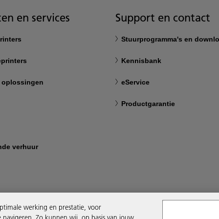
en en services
Support en contact
rinters
Stuurprogramma's en downl
printers
Kennisbank
 oplossingen
eService
Productgarantie
nde verhuur
ptimale werking en prestatie, voor
e navigeren. Zo kunnen wij, op basis van jouw