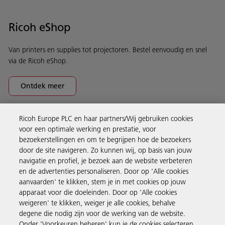
Ricoh eShop
Van printers en supplies tot projectoren. Bestel eenvoudig en snel
via de Ricoh eShop.
Ontdek meer
Ricoh Europe PLC en haar partners/Wij gebruiken cookies
Business Solutions
voor een optimale werking en prestatie, voor
bezoekerstellingen en om te begrijpen hoe de bezoekers
door de site navigeren. Zo kunnen wij, op basis van jouw
Producten en services
navigatie en profiel, je bezoek aan de website verbeteren
en de advertenties personaliseren. Door op 'Alle cookies
aanvaarden' te klikken, stem je in met cookies op jouw
Support en contact
apparaat voor die doeleinden. Door op 'Alle cookies
weigeren' te klikken, weiger je alle cookies, behalve
degene die nodig zijn voor de werking van de website.
Inspiratie
Onder 'Voorkeuren beheren' kun je de cookies selecteren