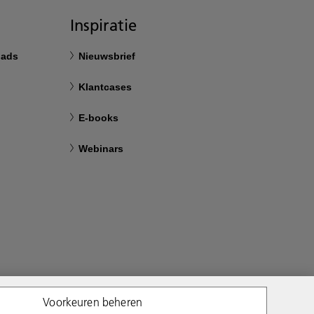
Inspiratie
oads
Nieuwsbrief
Klantcases
E-books
Webinars
Voorkeuren beheren