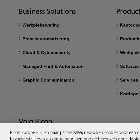
Business Solutions
Product
Werkplekervaring
Kantoorp
Procesautomatisering
Productie
Cloud & Cybersecurity
Werkplek
Managed Print & Automation
Software
Graphic Communication
Services
Kortlope
Volg Ricoh
Ricoh Europe PLC en haar partners/Wij gebruiken cookies voor een o
bezoekerstellingen en om te begrijpen hoe de bezoekers door de sit