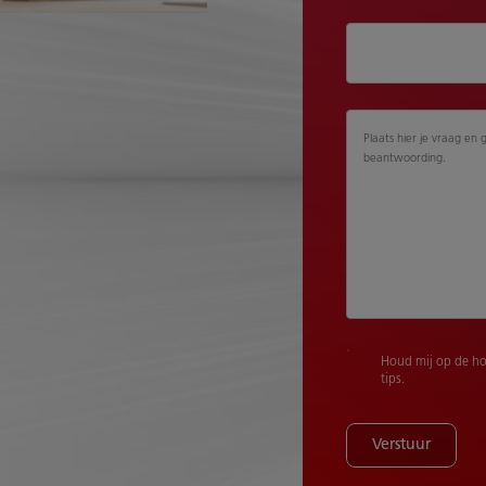
Plaats hier je vraag en 
beantwoording.
Houd mij op de ho
tips.
Verstuur