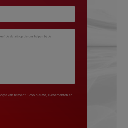
geef de details op die ons helpen bij de
ogte van relevant Ricoh nieuws, evenementen en