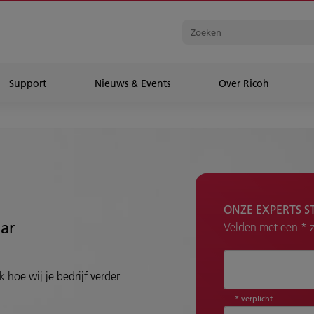
Support
Nieuws & Events
Over Ricoh
ONZE EXPERTS S
aar
Velden met een * zi
Hoe kunnen wij 
 hoe wij je bedrijf verder
* verplicht