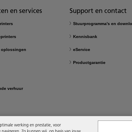
en en services
Support en contact
rinters
Stuurprogramma's en downl
printers
Kennisbank
 oplossingen
eService
Productgarantie
nde verhuur
ptimale werking en prestatie, voor
e navigeren. Zo kunnen wij, op basis van jouw