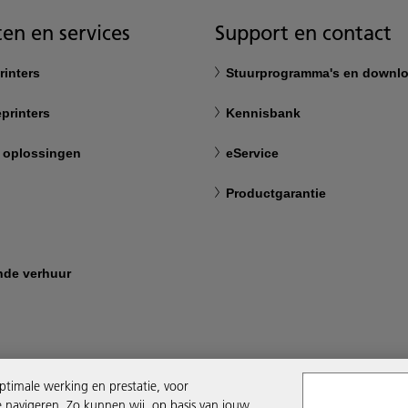
en en services
Support en contact
rinters
Stuurprogramma's en downl
printers
Kennisbank
 oplossingen
eService
Productgarantie
nde verhuur
ptimale werking en prestatie, voor
e navigeren. Zo kunnen wij, op basis van jouw