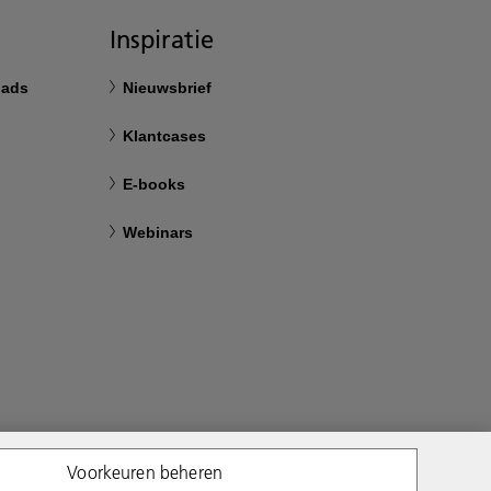
Inspiratie
oads
Nieuwsbrief
Klantcases
E-books
Webinars
Voorkeuren beheren