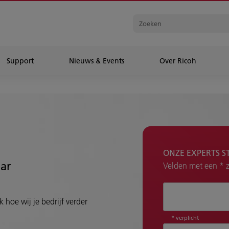
Support
Nieuws & Events
Over Ricoh
ONZE EXPERTS S
aar
Velden met een * zi
Hoe kunnen wij 
 hoe wij je bedrijf verder
* verplicht