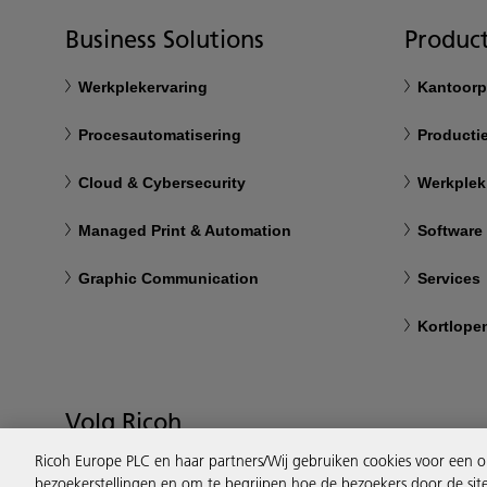
Business Solutions
Product
Werkplekervaring
Kantoorp
Procesautomatisering
Productie
Cloud & Cybersecurity
Werkplek
Managed Print & Automation
Software
Graphic Communication
Services
Kortlope
Volg Ricoh
Ricoh Europe PLC en haar partners/Wij gebruiken cookies voor een o
bezoekerstellingen en om te begrijpen hoe de bezoekers door de sit