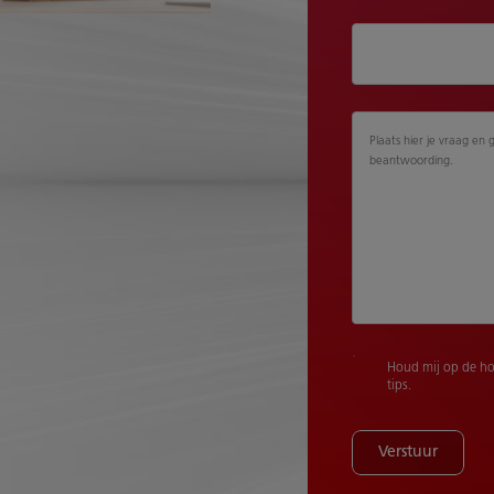
Plaats hier je vraag en 
beantwoording.
Houd mij op de ho
tips.
Verstuur