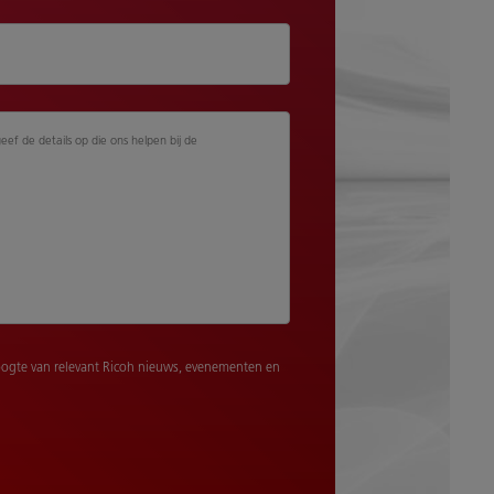
geef de details op die ons helpen bij de
ogte van relevant Ricoh nieuws, evenementen en