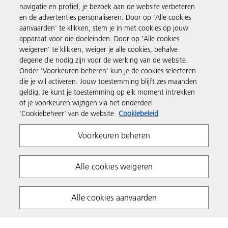
Producten en services
navigatie en profiel, je bezoek aan de website verbeteren
en de advertenties personaliseren. Door op 'Alle cookies
aanvaarden' te klikken, stem je in met cookies op jouw
Support en contact
apparaat voor die doeleinden. Door op 'Alle cookies
weigeren' te klikken, weiger je alle cookies, behalve
degene die nodig zijn voor de werking van de website.
Inspiratie
Onder 'Voorkeuren beheren' kun je de cookies selecteren
die je wil activeren. Jouw toestemming blijft zes maanden
geldig. Je kunt je toestemming op elk moment intrekken
Volg Ricoh
of je voorkeuren wijzigen via het onderdeel
'Cookiebeheer' van de website
Cookiebeleid
Voorkeuren beheren
Alle cookies weigeren
Privacyverklaring
Algemene voorwaarden
Alle cookies aanvaarden
Cookiebeleid
Algemene voorwaarden website
Copyright 2026 Ricoh. All rights reserved.