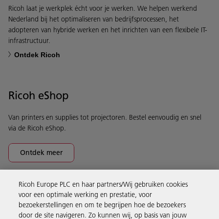
Ricoh laat je werkplek écht voor je werken. We helpen werkend
Nederland bij het optimaliseren van bedrijfsprocessen, het
adopteren van hybride werken en het inrichten van een flexibele IT-
infrastructuur.
Ontdek Ricoh
Ricoh eShop
Van printers en supplies tot projectoren. Bestel eenvoudig en snel
via de Ricoh eShop.
Ontdek meer
Ricoh Europe PLC en haar partners/Wij gebruiken cookies
Business Solutions
voor een optimale werking en prestatie, voor
bezoekerstellingen en om te begrijpen hoe de bezoekers
door de site navigeren. Zo kunnen wij, op basis van jouw