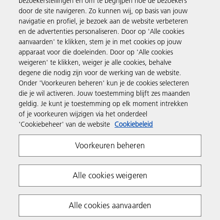
bezoekerstellingen en om te begrijpen hoe de bezoekers
door de site navigeren. Zo kunnen wij, op basis van jouw
navigatie en profiel, je bezoek aan de website verbeteren
Business Solutions
en de advertenties personaliseren. Door op 'Alle cookies
aanvaarden' te klikken, stem je in met cookies op jouw
apparaat voor die doeleinden. Door op 'Alle cookies
Producten en services
weigeren' te klikken, weiger je alle cookies, behalve
degene die nodig zijn voor de werking van de website.
Onder 'Voorkeuren beheren' kun je de cookies selecteren
Support en contact
die je wil activeren. Jouw toestemming blijft zes maanden
geldig. Je kunt je toestemming op elk moment intrekken
of je voorkeuren wijzigen via het onderdeel
Inspiratie
'Cookiebeheer' van de website
Cookiebeleid
Voorkeuren beheren
Volg Ricoh
Alle cookies weigeren
Alle cookies aanvaarden