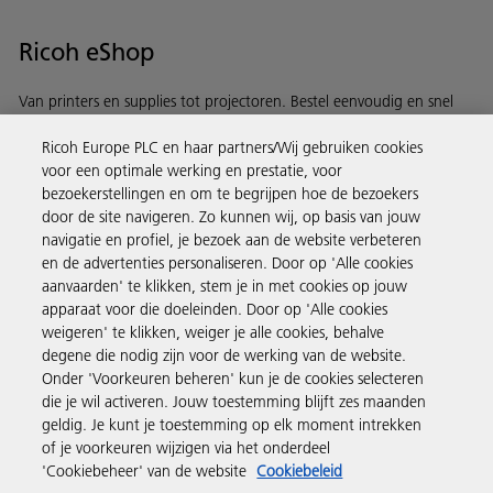
Ricoh eShop
Van printers en supplies tot projectoren. Bestel eenvoudig en snel
via de Ricoh eShop.
Ricoh Europe PLC en haar partners/Wij gebruiken cookies
voor een optimale werking en prestatie, voor
Ontdek meer
bezoekerstellingen en om te begrijpen hoe de bezoekers
door de site navigeren. Zo kunnen wij, op basis van jouw
navigatie en profiel, je bezoek aan de website verbeteren
Business Solutions
en de advertenties personaliseren. Door op 'Alle cookies
aanvaarden' te klikken, stem je in met cookies op jouw
apparaat voor die doeleinden. Door op 'Alle cookies
Producten en services
weigeren' te klikken, weiger je alle cookies, behalve
degene die nodig zijn voor de werking van de website.
Onder 'Voorkeuren beheren' kun je de cookies selecteren
Support en contact
die je wil activeren. Jouw toestemming blijft zes maanden
geldig. Je kunt je toestemming op elk moment intrekken
of je voorkeuren wijzigen via het onderdeel
Inspiratie
'Cookiebeheer' van de website
Cookiebeleid