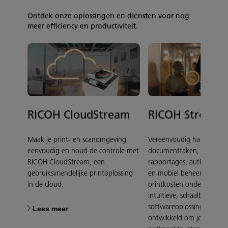
Ontdek onze oplossingen en diensten voor nog
meer efficiency en productiviteit.
RICOH CloudStream
RICOH Streaml
Maak je print- en scanomgeving
Vereenvoudig handmatig
eenvoudig en houd de controle met
documenttaken, zoals pri
RICOH CloudStream, een
rapportages, authenticati
gebruiksvriendelijke printoplossing
en mobiel beheer. Houd j
in de cloud.
printkosten onder contro
intuïtieve, schaalbare
softwareoplossing, specia
Lees meer
ontwikkeld om je Ricoh-pr