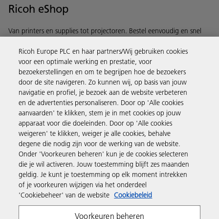
Ricoh eShop
Van printers en supplies tot projectoren. Bestel eenvoudig en snel
via de Ricoh eShop.
Ricoh Europe PLC en haar partners/Wij gebruiken cookies
voor een optimale werking en prestatie, voor
Ontdek meer
bezoekerstellingen en om te begrijpen hoe de bezoekers
door de site navigeren. Zo kunnen wij, op basis van jouw
navigatie en profiel, je bezoek aan de website verbeteren
Business Solutions
en de advertenties personaliseren. Door op 'Alle cookies
aanvaarden' te klikken, stem je in met cookies op jouw
apparaat voor die doeleinden. Door op 'Alle cookies
Producten en services
weigeren' te klikken, weiger je alle cookies, behalve
degene die nodig zijn voor de werking van de website.
Onder 'Voorkeuren beheren' kun je de cookies selecteren
Support en contact
die je wil activeren. Jouw toestemming blijft zes maanden
geldig. Je kunt je toestemming op elk moment intrekken
of je voorkeuren wijzigen via het onderdeel
Inspiratie
'Cookiebeheer' van de website
Cookiebeleid
Voorkeuren beheren