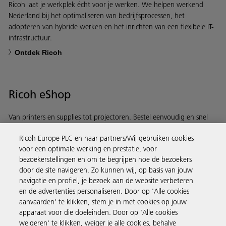
Ricoh laat je werkplek écht voor je werken. We helpen werkend
Nederland bij het optimaliseren van bedrijfsprocessen, het
adopteren van hybride werken en het inrichten van een flexibele IT-
infrastructuur.
Ontdek Ricoh
Ricoh eShop
Van printers en supplies tot projectoren. Bestel eenvoudig en snel
via de Ricoh eShop.
Ricoh Europe PLC en haar partners/Wij gebruiken cookies
voor een optimale werking en prestatie, voor
Ontdek meer
bezoekerstellingen en om te begrijpen hoe de bezoekers
door de site navigeren. Zo kunnen wij, op basis van jouw
navigatie en profiel, je bezoek aan de website verbeteren
Business Solutions
en de advertenties personaliseren. Door op 'Alle cookies
aanvaarden' te klikken, stem je in met cookies op jouw
apparaat voor die doeleinden. Door op 'Alle cookies
Producten en services
weigeren' te klikken, weiger je alle cookies, behalve