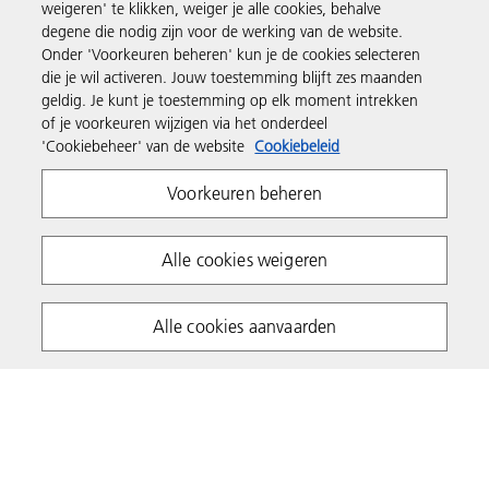
Producten en services
weigeren' te klikken, weiger je alle cookies, behalve
degene die nodig zijn voor de werking van de website.
Onder 'Voorkeuren beheren' kun je de cookies selecteren
Support en contact
die je wil activeren. Jouw toestemming blijft zes maanden
geldig. Je kunt je toestemming op elk moment intrekken
of je voorkeuren wijzigen via het onderdeel
Inspiratie
'Cookiebeheer' van de website
Cookiebeleid
Voorkeuren beheren
Volg Ricoh
Alle cookies weigeren
Alle cookies aanvaarden
Privacyverklaring
Algemene voorwaarden
Cookiebeleid
Algemene voorwaarden website
Copyright 2026 Ricoh. All rights reserved.