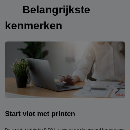
Belangrijkste
kenmerken
Start vlot met printen
De zwart-witprinter P 501 is vanuit de slaapstand binnen tien