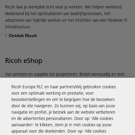
Ricoh laat je werkplek écht voor je werken. We helpen werkend
Nederland bij het optimaliseren van bedrijfsprocessen, het
adopteren van hybride werken en het inrichten van een flexibele IT-
infrastructuur.
Ontdek Ricoh
Ricoh eShop
Van printers en supplies tot projectoren. Bestel eenvoudig en snel
via de Ricoh eShop.
Ricoh Europe PLC en haar partners/Wij gebruiken cookies
voor een optimale werking en prestatie, voor
Ontdek meer
bezoekerstellingen en om te begrijpen hoe de bezoekers
door de site navigeren. Zo kunnen wij, op basis van jouw
navigatie en profiel, je bezoek aan de website verbeteren
Business Solutions
en de advertenties personaliseren. Door op 'Alle cookies
aanvaarden' te klikken, stem je in met cookies op jouw
apparaat voor die doeleinden. Door op 'Alle cookies