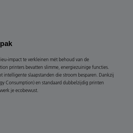
npak
ilieu-impact te verkleinen mét behoud van de
ction printers bevatten slimme, energiezuinige functies.
ot intelligente slaapstanden die stroom besparen. Dankzij
rgy Consumption) en standaard dubbelzijdig printen
 werk je ecobewust.