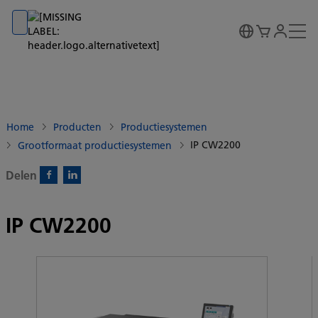
Go to banner
Go to content
Go to footer
Home
Producten
Productiesystemen
IP CW2200
Grootformaat productiesystemen
Delen
Facebook)
Linkedin)
IP CW2200