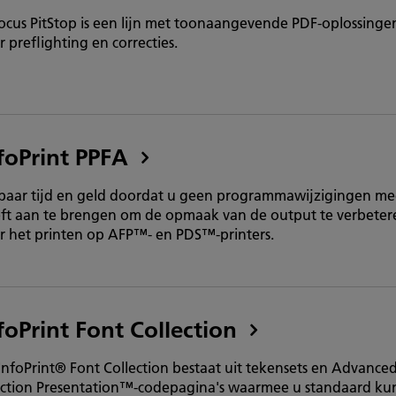
ocus PitStop is een lijn met toonaangevende PDF-oplossinge
r preflighting en correcties.
foPrint PPFA
paar tijd en geld doordat u geen programmawijzigingen me
ft aan te brengen om de opmaak van de output te verbeter
r het printen op AFP™- en PDS™-printers.
foPrint Font Collection
InfoPrint® Font Collection bestaat uit tekensets en Advance
ction Presentation™-codepagina's waarmee u standaard ku