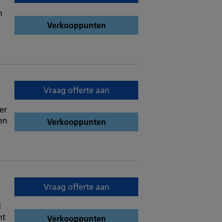
n
Verkooppunten
Vraag offerte aan
er
en
Verkooppunten
Vraag offerte aan
d
nt
Verkooppunten