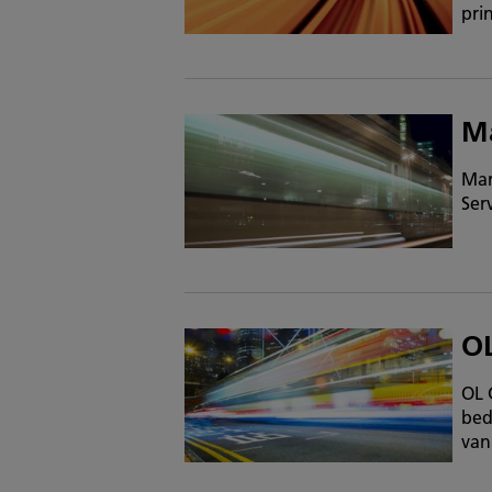
pri
Ma
Mar
Serv
O
OL 
bed
van