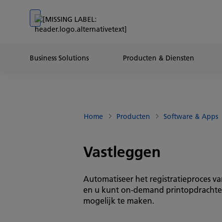
Go to banner
Go to content
Go to footer
Business Solutions
Producten & Diensten
Home
Producten
Software & Apps
Vastleggen
Automatiseer het registratieproces 
en u kunt on-demand printopdrachten
mogelijk te maken.