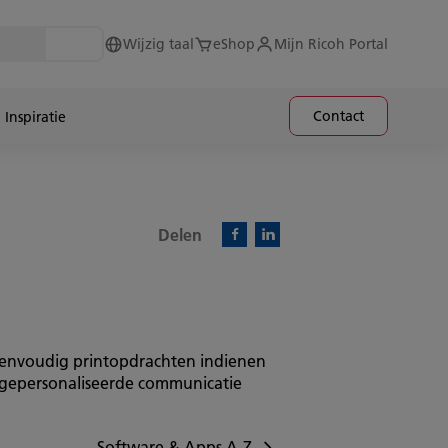
Wijzig taal
eShop
Mijn Ricoh Portal
Contact
Inspiratie
Delen
Facebook)
Linkedin)
eenvoudig printopdrachten indienen
 gepersonaliseerde communicatie
Software & Apps A-Z