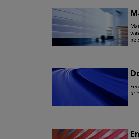
Ma
Mar
waa
per
D
Een
pri
En