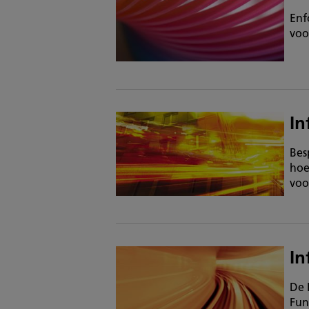
Enf
voo
In
Bes
hoe
voo
In
De 
Fun