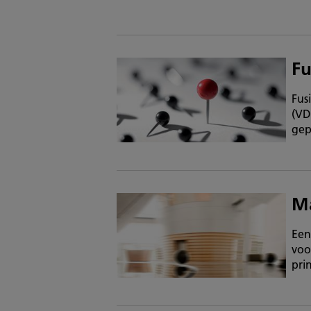
Fu
Fus
(VD
gep
Ma
Een
voo
pri