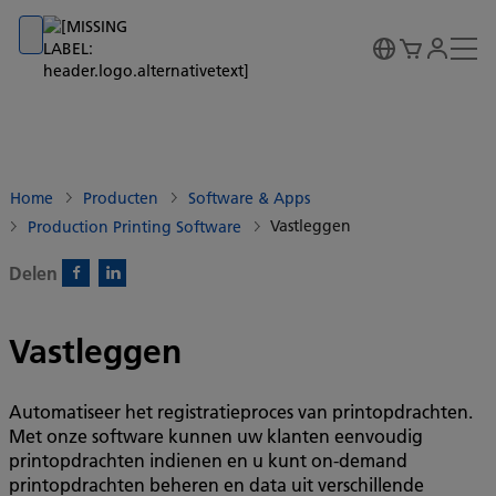
Go to banner
Go to content
Go to footer
Home
Producten
Software & Apps
Vastleggen
Production Printing Software
Delen
Facebook)
Linkedin)
Vastleggen
Automatiseer het registratieproces van printopdrachten.
Met onze software kunnen uw klanten eenvoudig
printopdrachten indienen en u kunt on-demand
printopdrachten beheren en data uit verschillende