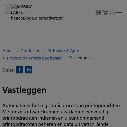
Go to banner
Go to content
Go to footer
Home
Producten
Software & Apps
Vastleggen
Production Printing Software
Delen
Facebook)
Linkedin)
Vastleggen
Automatiseer het registratieproces van printopdrachten.
Met onze software kunnen uw klanten eenvoudig
printopdrachten indienen en u kunt on-demand
printopdrachten beheren en data uit verschillende