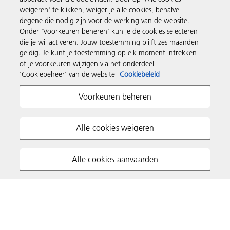
Producten en services
weigeren' te klikken, weiger je alle cookies, behalve
degene die nodig zijn voor de werking van de website.
Onder 'Voorkeuren beheren' kun je de cookies selecteren
Support en contact
die je wil activeren. Jouw toestemming blijft zes maanden
geldig. Je kunt je toestemming op elk moment intrekken
of je voorkeuren wijzigen via het onderdeel
Inspiratie
'Cookiebeheer' van de website
Cookiebeleid
Voorkeuren beheren
Volg Ricoh
Alle cookies weigeren
Alle cookies aanvaarden
Privacyverklaring
Algemene voorwaarden
Cookiebeleid
Algemene voorwaarden website
Copyright 2026 Ricoh. All rights reserved.