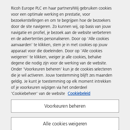
via de Ricoh eShop.
Ricoh Europe PLC en haar partners/Wij gebruiken cookies
voor een optimale werking en prestatie, voor
Ontdek meer
bezoekerstellingen en om te begrijpen hoe de bezoekers
door de site navigeren. Zo kunnen wij, op basis van jouw
navigatie en profiel, je bezoek aan de website verbeteren
Business Solutions
en de advertenties personaliseren. Door op 'Alle cookies
aanvaarden' te klikken, stem je in met cookies op jouw
apparaat voor die doeleinden. Door op 'Alle cookies
Producten en services
weigeren' te klikken, weiger je alle cookies, behalve
degene die nodig zijn voor de werking van de website.
Onder 'Voorkeuren beheren' kun je de cookies selecteren
Support en contact
die je wil activeren. Jouw toestemming blijft zes maanden
geldig. Je kunt je toestemming op elk moment intrekken
of je voorkeuren wijzigen via het onderdeel
Inspiratie
'Cookiebeheer' van de website
Cookiebeleid
Voorkeuren beheren
Volg Ricoh
Alle cookies weigeren