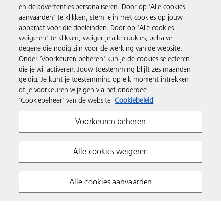
Business Solutions
en de advertenties personaliseren. Door op 'Alle cookies
aanvaarden' te klikken, stem je in met cookies op jouw
apparaat voor die doeleinden. Door op 'Alle cookies
Producten en services
weigeren' te klikken, weiger je alle cookies, behalve
degene die nodig zijn voor de werking van de website.
Onder 'Voorkeuren beheren' kun je de cookies selecteren
Support en contact
die je wil activeren. Jouw toestemming blijft zes maanden
geldig. Je kunt je toestemming op elk moment intrekken
of je voorkeuren wijzigen via het onderdeel
Inspiratie
'Cookiebeheer' van de website
Cookiebeleid
Voorkeuren beheren
Volg Ricoh
Alle cookies weigeren
Alle cookies aanvaarden
Privacyverklaring
Algemene voorwaarden