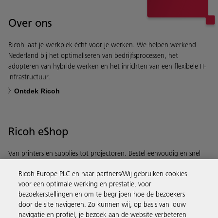
Over ons
Ricoh laat je werkplek écht voor je werken. We helpen werkend
Nederland bij het optimaliseren van bedrijfsprocessen, het
adopteren van hybride werken en het inrichten van een flexibele IT-
infrastructuur.
Ontdek Ricoh
Ricoh eShop
Van printers en supplies tot projectoren. Bestel eenvoudig en snel
via de Ricoh eShop.
Ricoh Europe PLC en haar partners/Wij gebruiken cookies
voor een optimale werking en prestatie, voor
Ontdek meer
bezoekerstellingen en om te begrijpen hoe de bezoekers
door de site navigeren. Zo kunnen wij, op basis van jouw
navigatie en profiel, je bezoek aan de website verbeteren