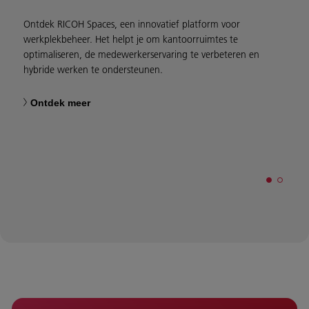
Ontdek RICOH Spaces, een innovatief platform voor
S
werkplekbeheer. Het helpt je om kantoorruimtes te
a
optimaliseren, de medewerkerservaring te verbeteren en
M
hybride werken te ondersteunen.
c
v
t
Ontdek meer