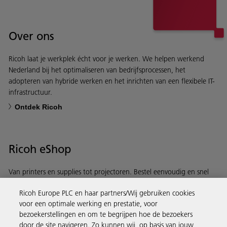
Over ons
Ricoh laat je werkplek écht voor je werken. We helpen werkend
Nederland bij het optimaliseren van bedrijfsprocessen, het
adopteren van hybride werken en het inrichten van een flexibele IT-
infrastructuur.
Ontdek Ricoh
Ricoh eShop
Van printers en supplies tot projectoren. Bestel eenvoudig en snel
via de Ricoh eShop.
Ricoh Europe PLC en haar partners/Wij gebruiken cookies
voor een optimale werking en prestatie, voor
Ontdek meer
bezoekerstellingen en om te begrijpen hoe de bezoekers
door de site navigeren. Zo kunnen wij, op basis van jouw