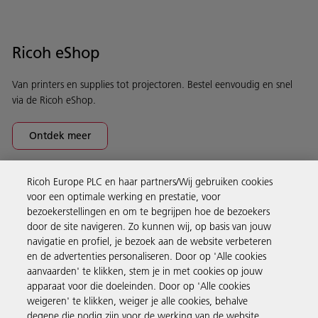
Ricoh eShop
Van printers en supplies tot projectoren. Bestel eenvoudig en snel
via de Ricoh eShop.
Ontdek meer
Ricoh Europe PLC en haar partners/Wij gebruiken cookies
Business Solutions
voor een optimale werking en prestatie, voor
bezoekerstellingen en om te begrijpen hoe de bezoekers
door de site navigeren. Zo kunnen wij, op basis van jouw
Producten en services
navigatie en profiel, je bezoek aan de website verbeteren
en de advertenties personaliseren. Door op 'Alle cookies
aanvaarden' te klikken, stem je in met cookies op jouw
Support en contact
apparaat voor die doeleinden. Door op 'Alle cookies
weigeren' te klikken, weiger je alle cookies, behalve
degene die nodig zijn voor de werking van de website.