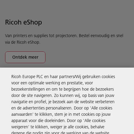
Ricoh eShop
Van printers en supplies tot projectoren. Bestel eenvoudig en snel
via de Ricoh eShop.
Ontdek meer
Ricoh Europe PLC en haar partners/Wij gebruiken cookies
Business Solutions
voor een optimale werking en prestatie, voor
bezoekerstellingen en om te begrijpen hoe de bezoekers
door de site navigeren. Zo kunnen wij, op basis van jouw
Producten en services
navigatie en profiel, je bezoek aan de website verbeteren
en de advertenties personaliseren. Door op 'Alle cookies
aanvaarden' te klikken, stem je in met cookies op jouw
Support en contact
apparaat voor die doeleinden. Door op 'Alle cookies
weigeren' te klikken, weiger je alle cookies, behalve
degene die nodig zijn voor de werking van de website.