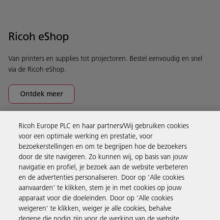
Ricoh eShop
Van printers en supplies tot projectoren. Bestel eenvoudig en snel
via de Ricoh eShop.
Ontdek meer
Ricoh Europe PLC en haar partners/Wij gebruiken cookies
Business Solutions
voor een optimale werking en prestatie, voor
bezoekerstellingen en om te begrijpen hoe de bezoekers
door de site navigeren. Zo kunnen wij, op basis van jouw
Producten en services
navigatie en profiel, je bezoek aan de website verbeteren
en de advertenties personaliseren. Door op 'Alle cookies
aanvaarden' te klikken, stem je in met cookies op jouw
Support en contact
apparaat voor die doeleinden. Door op 'Alle cookies
weigeren' te klikken, weiger je alle cookies, behalve
degene die nodig zijn voor de werking van de website.