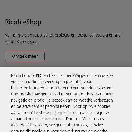
Ricoh eShop
Van printers en supplies tot projectoren. Bestel eenvoudig en snel
via de Ricoh eShop.
Ontdek meer
Ricoh Europe PLC en haar partners/Wij gebruiken cookies
Business Solutions
voor een optimale werking en prestatie, voor
bezoekerstellingen en om te begrijpen hoe de bezoekers
door de site navigeren. Zo kunnen wij, op basis van jouw
Producten en services
navigatie en profiel, je bezoek aan de website verbeteren
en de advertenties personaliseren. Door op 'Alle cookies
aanvaarden' te klikken, stem je in met cookies op jouw
Support en contact
apparaat voor die doeleinden. Door op 'Alle cookies
weigeren' te klikken, weiger je alle cookies, behalve
degene die nodig zijn voor de werking van de website.