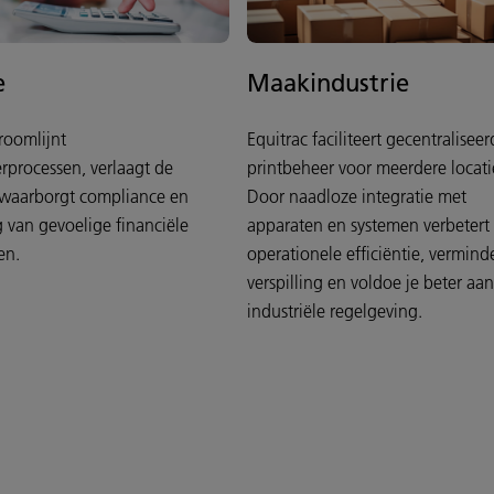
e
Maakindustrie
troomlijnt
Equitrac faciliteert gecentraliseer
rprocessen, verlaagt de
printbeheer voor meerdere locati
 waarborgt compliance en
Door naadloze integratie met
g van gevoelige financiële
apparaten en systemen verbetert
en.
operationele efficiëntie, vermind
verspilling en voldoe je beter aan
industriële regelgeving.