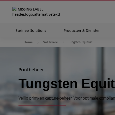
Business Solutions
Producten & Diensten
Tungsten Equitrac
Home
Software
Printbeheer
Tungsten Equit
Veilig print- en capture-beheer. Voor optimale complia