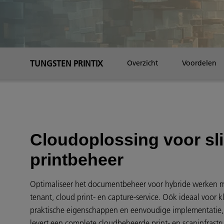
TUNGSTEN PRINTIX
Overzicht
Voordelen
Cloudoplossing voor sl
printbeheer
Optimaliseer het documentbeheer voor hybride werken me
tenant, cloud print- en capture-service. Oók ideaal voor 
praktische eigenschappen en eenvoudige implementatie, b
levert een complete cloudbeheerde print- en scaninfrast