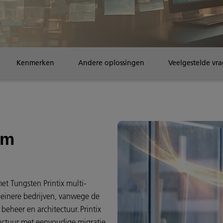
Kenmerken
Andere oplossingen
Veelgestelde vr
im
t Tungsten Printix multi-
kleinere bedrijven, vanwege de
eheer en architectuur. Printix
ructuur met eenvoudige migratie