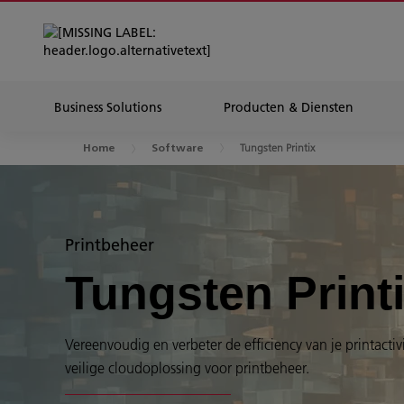
Business Solutions
Producten & Diensten
Tungsten Printix
Home
Software
Printbeheer
Tungsten Print
Vereenvoudig en verbeter de efficiency van je printact
veilige cloudoplossing voor printbeheer.