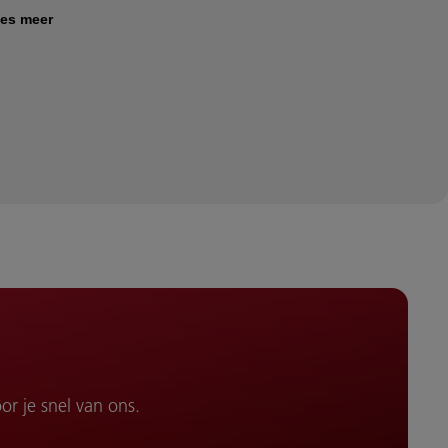
es meer
or je snel van ons.