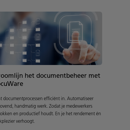
roomlijn het documentbeheer met
ocuWare
ht documentprocessen efficiënt in. Automatiseer
drovend, handmatig werk. Zodat je medewerkers
rokken en productief houdt. En je het rendement én
kplezier verhoogt.