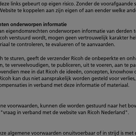
deze links gebeurt op eigen risico. Zonder de voorafgaande s
Website te koppelen aan zijn eigen of aan eender welke and
hten onderworpen informatie
aan eigendomsrechten onderworpen informatie van derden t
icoh verstuurd wordt, mogen geen vertrouwelijk karakter h
riaal te controleren, te evalueren of te aanvaarden.
oh te sturen, geeft de verzender Ricoh de onbeperkte en on
, te verveelvoudigen, te publiceren, uit te voeren, aan te pa
ovendien mee in dat Ricoh de ideeën, concepten, knowhow o
 Ricoh kan dus niet aansprakelijk worden gesteld voor verlies
compensaties in verband met deze informatie of materiaal.
ene voorwaarden, kunnen die worden gestuurd naar het bov
j "vraag in verband met de website van Ricoh Nederland".
eze algemene voorwaarden onuitvoerbaar of in strijd is met