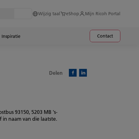
Wijzig taal
eShop
Mijn Ricoh Portal
Contact
Inspiratie
Delen
Facebook)
Linkedin)
stbus 93150, 5203 MB 's-
n naam van die laatste.