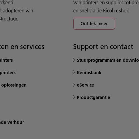
werkend
Van printers en supplies tot pr
et adopteren van
en snel via de Ricoh eShop.
tructuur.
Ontdek meer
en en services
Support en contact
inters
Stuurprogramma's en downlo
printers
Kennisbank
 oplossingen
eService
Productgarantie
nde verhuur