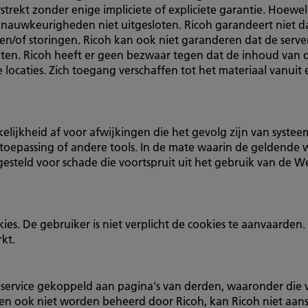
erstrekt zonder enige impliciete of expliciete garantie. Hoew
 onnauwkeurigheden niet uitgesloten. Ricoh garandeert niet d
en/of storingen. Ricoh kan ook niet garanderen dat de server
nten. Ricoh heeft er geen bezwaar tegen dat de inhoud van d
 locaties. Zich toegang verschaffen tot het materiaal vanui
kelijkheid af voor afwijkingen die het gevolg zijn van systeem
oepassing of andere tools. In de mate waarin de geldende we
esteld voor schade die voortspruit uit het gebruik van de W
. De gebruiker is niet verplicht de cookies te aanvaarden. Al
kt.
an service gekoppeld aan pagina's van derden, waaronder di
en ook niet worden beheerd door Ricoh, kan Ricoh niet aan