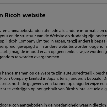
 Ricoh website
uids- en animatiebestanden alsmede alle andere informatie en 
yout en de structuur van de Website als dusdanig zijn ond
pij Ricoh Company Limited in Japan, tenzij anders is bepaa
 verspreid, gewijzigd of in andere websites worden opgen
 Daarbij mag de inhoud ervan op geen enkele wijze worden 
eigendom te worden overgenomen.
n handelsnamen op de Website zijn auteursrechterlijk besc
icoh Company Limited in Japan, tenzij anders is bepaald. Dit
bsite, noch de gegevens erin kunnen op enigerlei wijze een
t te verkrijgen op het gebruik van Ricoh’s intellectuele e
 door Ricoh aangeboden in de hoedanigheid waarin die zich 