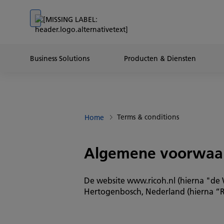
Go to banner
Go to content
Go to footer
Business Solutions
Producten & Diensten
Terms & conditions
Home
Algemene voorwaa
De website www.ricoh.nl (hierna "de
Hertogenbosch, Nederland (hierna “R