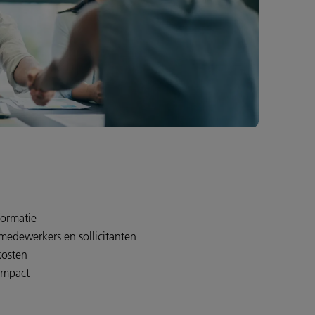
formatie
 medewerkers en sollicitanten
kosten
 impact