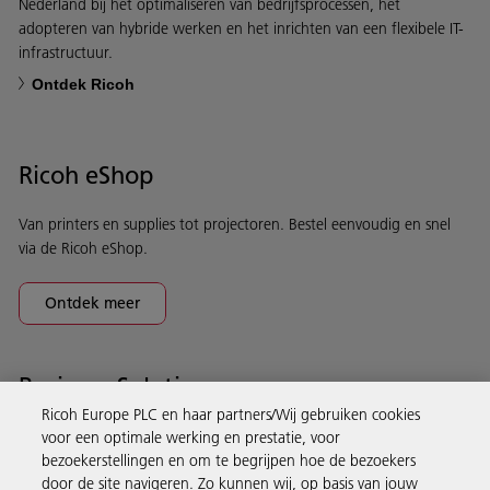
Nederland bij het optimaliseren van bedrijfsprocessen, het
adopteren van hybride werken en het inrichten van een flexibele IT-
infrastructuur.
Ontdek Ricoh
Ricoh eShop
Van printers en supplies tot projectoren. Bestel eenvoudig en snel
via de Ricoh eShop.
Ontdek meer
Business Solutions
Ricoh Europe PLC en haar partners/Wij gebruiken cookies
voor een optimale werking en prestatie, voor
Producten en services
bezoekerstellingen en om te begrijpen hoe de bezoekers
door de site navigeren. Zo kunnen wij, op basis van jouw