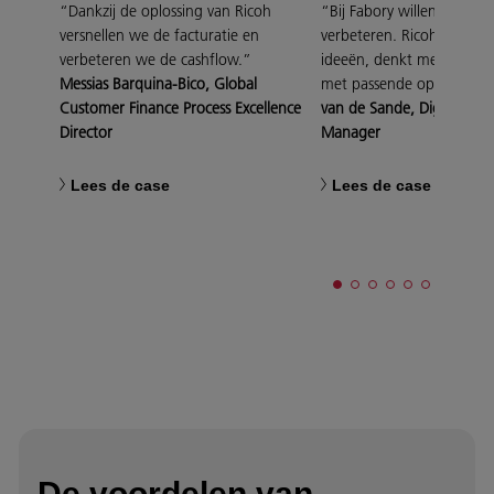
“Dankzij de oplossing van Ricoh
“Bij Fabory willen we con
versnellen we de facturatie en
verbeteren. Ricoh luistert
verbeteren we de cashflow.”
ideeën, denkt met ons m
Messias Barquina-Bico, Global
met passende oplossinge
Customer Finance Process Excellence
van de Sande, Digital Ado
Director
Manager
Lees de case
Lees de case
De voordelen van