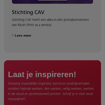
Stichting CAV
Stichting CAV heeft een alles-in-één printabonnement
van Ricoh (Print as a service).
Lees meer
Laat je inspireren!
Ontvang maandelijks inspiratie, kennis en praktijkverhalen
rondom hybride werken, slim werken, veilig werken, werken
in de cloud en (professioneel) printen. Schrijf je in voor onze
nieuwsbrief!