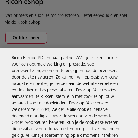
Ricoh eShop
Van printers en supplies tot projectoren. Bestel eenvoudig en snel
via de Ricoh eShop.
Ontdek meer
Ricoh Europe PLC en haar partners/Wij gebruiken cookies
Business Solutions
voor een optimale werking en prestatie, voor
bezoekerstellingen en om te begrijpen hoe de bezoekers
door de site navigeren. Zo kunnen wij, op basis van jouw
Producten en services
navigatie en profiel, je bezoek aan de website verbeteren
en de advertenties personaliseren. Door op 'Alle cookies
aanvaarden' te klikken, stem je in met cookies op jouw
Support en contact
apparaat voor die doeleinden. Door op 'Alle cookies
weigeren' te klikken, weiger je alle cookies, behalve
degene die nodig zijn voor de werking van de website.
Inspiratie
Onder 'Voorkeuren beheren' kun je de cookies selecteren
die je wil activeren. Jouw toestemming blijft zes maanden
geldig. Je kunt je toestemming op elk moment intrekken